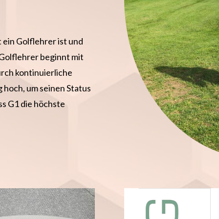
 ein Golflehrer ist und
 Golflehrer beginnt mit
rch kontinuierliche
 hoch, um seinen Status
ass G1 die höchste