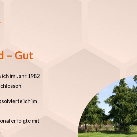
A
d – Gut
 ich im Jahr 1982
chlossen.
bsolvierte ich im
onal erfolgte mit
.